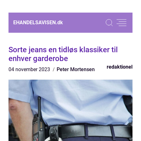
EHANDELSAVISEN.
dk
Sorte jeans en tidløs klassiker til
enhver garderobe
redaktionel
04 november 2023
Peter Mortensen