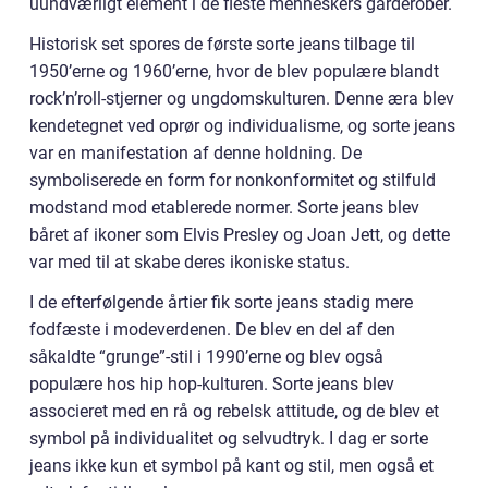
uundværligt element i de fleste menneskers garderober.
Historisk set spores de første sorte jeans tilbage til
1950’erne og 1960’erne, hvor de blev populære blandt
rock’n’roll-stjerner og ungdomskulturen. Denne æra blev
kendetegnet ved oprør og individualisme, og sorte jeans
var en manifestation af denne holdning. De
symboliserede en form for nonkonformitet og stilfuld
modstand mod etablerede normer. Sorte jeans blev
båret af ikoner som Elvis Presley og Joan Jett, og dette
var med til at skabe deres ikoniske status.
I de efterfølgende årtier fik sorte jeans stadig mere
fodfæste i modeverdenen. De blev en del af den
såkaldte “grunge”-stil i 1990’erne og blev også
populære hos hip hop-kulturen. Sorte jeans blev
associeret med en rå og rebelsk attitude, og de blev et
symbol på individualitet og selvudtryk. I dag er sorte
jeans ikke kun et symbol på kant og stil, men også et