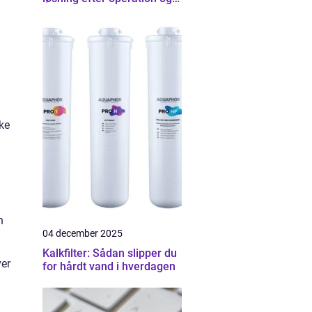
skader
lke
n
04 december 2025
Kalkfilter: Sådan slipper du
ver
for hårdt vand i hverdagen