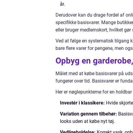
år.
Derudover kan du drage fordel af onli
specifikke basisvarer. Mange butikker
eller bruger medlemskort, hvilket gør
Ved at følge en systematisk tilgang k
bare flere varer for pengene, men og
Opbyg en garderobe, 
Målet med at købe basisvarer på udsa
fungerer over tid. Basisvarer er fund
Her er nøglepunkterne for en holdbar
Investér i klassikere:
Hvide skjorter
Variation gennem tilbehør:
Basisva
looks uden at købe nyt tøj.
Vedligeholdelse:
Korrekt vask, opb