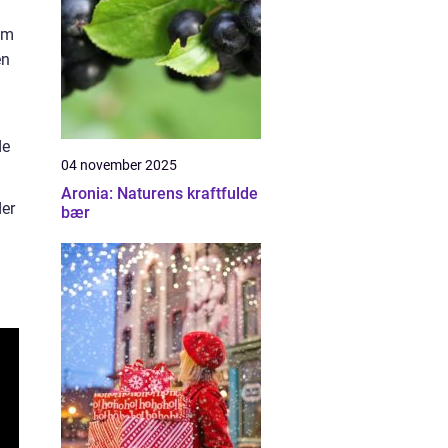
om
en
de
04 november 2025
Aronia: Naturens kraftfulde
der
bær