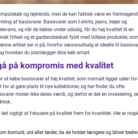
impulskøb og tøjtrends, men de kan faktisk være en fremragend
ing af basisvarer. Basisvarer som t-shirts, jeans, trøjer og
levans, og når de købes under udsalg, får du høj kvalitet til en
misk frihed og et garderobeskab fyldt med tidløse produkter, so
nne artikel ser vi på, hvorfor sæsonudsalg er ideelle til basisvar
 og hvordan du planlægger dine køb smart.
gå på kompromis med kvalitet
at købe basisvarer af høj kvalitet, som normalt ligger uden for 
for at gøre plads til nye kollektioner, og her finder du ofte
isvarer mister ikke deres værdi, og derfor er det en investering, d
tisk.
det vigtigt at fokusere på kvalitet frem for kvantitet. Her er nogl
om bomuld, uld eller læder, da de holder længere og bliver bedre