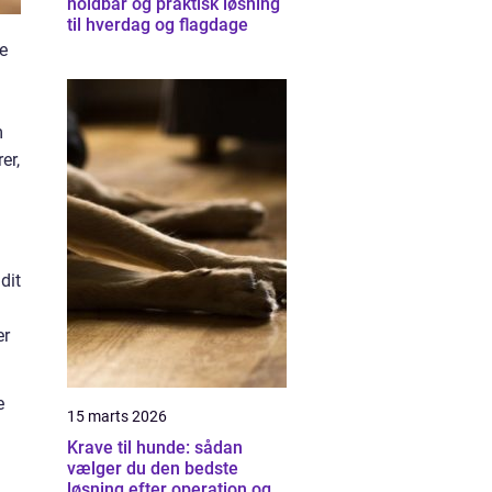
holdbar og praktisk løsning
til hverdag og flagdage
e
m
er,
dit
er
e
15 marts 2026
Krave til hunde: sådan
vælger du den bedste
løsning efter operation og