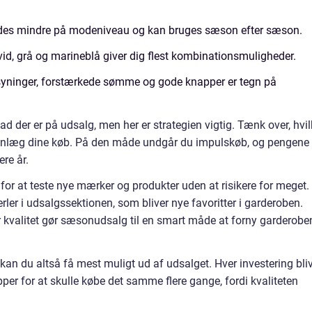
lides mindre på modeniveau og kan bruges sæson efter sæson.
vid, grå og marineblå giver dig flest kombinationsmuligheder.
syninger, forstærkede sømme og gode knapper er tegn på
ad der er på udsalg, men her er strategien vigtig. Tænk over, hvi
planlæg dine køb. På den måde undgår du impulskøb, og pengene
ere år.
or at teste nye mærker og produkter uden at risikere for meget.
ler i udsalgssektionen, som bliver nye favoritter i garderoben.
 kvalitet gør sæsonudsalg til en smart måde at forny garderobe
n du altså få mest muligt ud af udsalget. Hver investering bli
pper for at skulle købe det samme flere gange, fordi kvaliteten