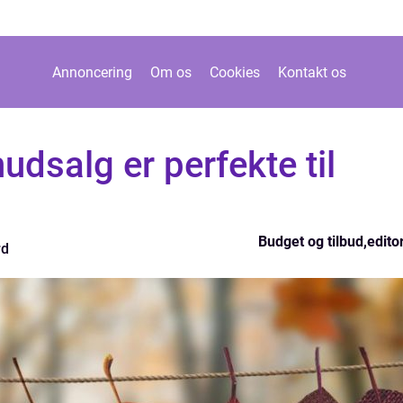
Annoncering
Om os
Cookies
Kontakt os
dsalg er perfekte til
Budget og tilbud
,
editor
rd