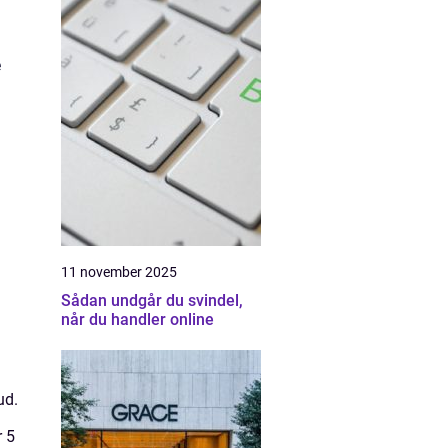
e
11 november 2025
Sådan undgår du svindel,
når du handler online
n
ud.
r 5