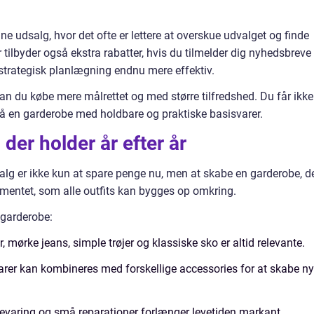
ne udsalg, hvor det ofte er lettere at overskue udvalget og finde
 tilbyder også ekstra rabatter, hvis du tilmelder dig nyhedsbreve
 strategisk planlægning endnu mere effektiv.
an du købe mere målrettet og med større tilfredshed. Du får ikke
så en garderobe med holdbare og praktiske basisvarer.
der holder år efter år
lg er ikke kun at spare penge nu, men at skabe en garderobe, d
amentet, som alle outfits kan bygges op omkring.
 garderobe:
, mørke jeans, simple trøjer og klassiske sko er altid relevante.
rer kan kombineres med forskellige accessories for at skabe n
evaring og små reparationer forlænger levetiden markant.