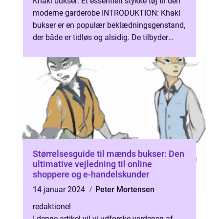
Khaki bukser: Et essentielt stykke tøj til den
moderne garderobe INTRODUKTION: Khaki
bukser er en populær beklædningsgenstand,
der både er tidløs og alsidig. De tilbyder
både komfort og stil, og har e...
Størrelsesguide til mænds bukser: Den
ultimative vejledning til online
shoppere og e-handelskunder
14 januar 2024
Peter Mortensen
redaktionel
I denne artikel vil vi udforske verdenen af