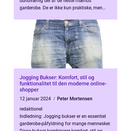
uundværlig del af de fleste mænds
garderobe. De er ikke kun praktiske, men
også alsidige og tidløse. Denne artike...
Jogging Bukser: Komfort, stil og
funktionalitet til den moderne online-
shopper
12 januar 2024
Peter Mortensen
redaktionel
Indledning: Jogging bukser er en essentiel
garderobe-påfyldning for mange mennesker.
Disse bukser kombinerer komfort, stil og