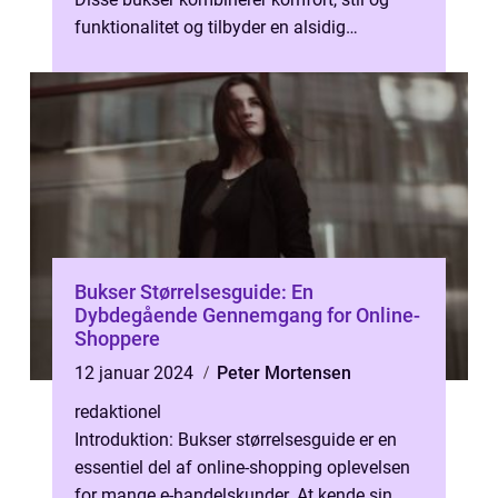
funktionalitet og tilbyder en alsidig
beklædningsgenstand, der passer perf...
Bukser Størrelsesguide: En
Dybdegående Gennemgang for Online-
Shoppere
12 januar 2024
Peter Mortensen
redaktionel
Introduktion: Bukser størrelsesguide er en
essentiel del af online-shopping oplevelsen
for mange e-handelskunder. At kende sin