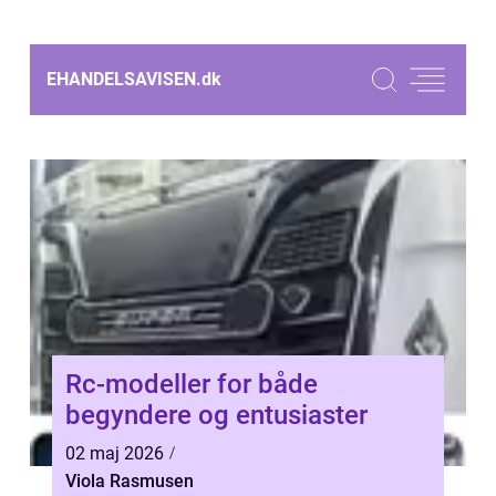
EHANDELSAVISEN.
dk
Rc-modeller for både
begyndere og entusiaster
02 maj 2026
Viola Rasmusen