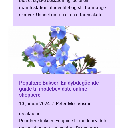
blot et stykke beklædning, de er en
manifestation af identitet og stil for mange
skatere. Uanset om du er en erfaren skater
eller blot nybegynder, er det vigtigt ...
Populære Bukser: En dybdegående
guide til modebevidste online-
shoppere
13 januar 2024
Peter Mortensen
redaktionel
Populære bukser: En guide til modebevidste
online-shoppere Indledning: Der er ingen