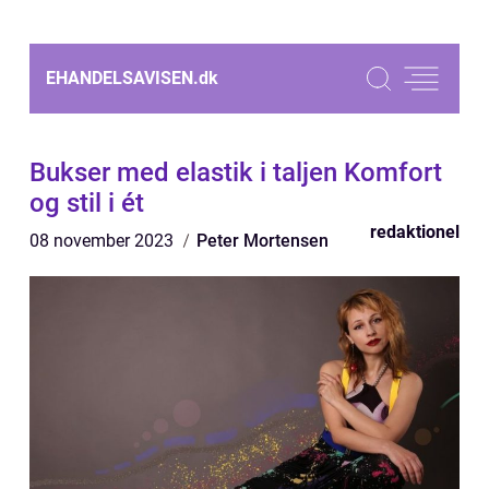
EHANDELSAVISEN.
dk
Bukser med elastik i taljen Komfort
og stil i ét
redaktionel
08 november 2023
Peter Mortensen