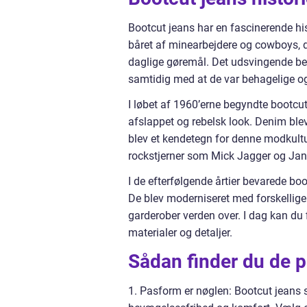
Bootcut jeans har en fascinerende histo
båret af minearbejdere og cowboys, de
daglige gøremål. Det udsvingende ben
samtidig med at de var behagelige og
I løbet af 1960’erne begyndte bootcut
afslappet og rebelsk look. Denim ble
blev et kendetegn for denne modkultur
rockstjerner som Mick Jagger og Janis
I de efterfølgende årtier bevarede bo
De blev moderniseret med forskellige
garderober verden over. I dag kan du 
materialer og detaljer.
Sådan finder du de p
1. Pasform er nøglen: Bootcut jeans s