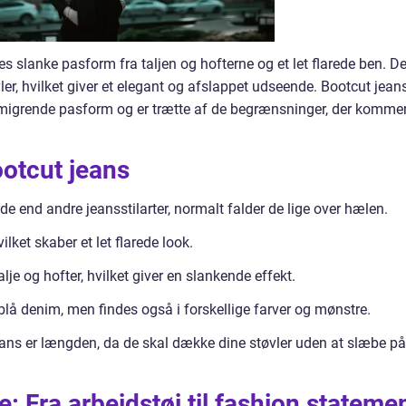
s slanke pasform fra taljen og hofterne og et let flarede ben. De
vler, hvilket giver et elegant og afslappet udseende. Bootcut jean
n smigrende pasform og er trætte af de begrænsninger, der komme
ootcut jeans
 end andre jeansstilarter, normalt falder de lige over hælen.
lket skaber et let flarede look.
je og hofter, hvilket giver en slankende effekt.
 blå denim, men findes også i forskellige farver og mønstre.
jeans er længden, da de skal dække dine støvler uden at slæbe på
e: Fra arbejdstøj til fashion stateme