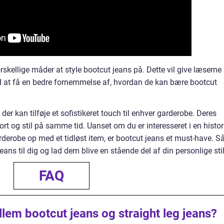
forskellige måder at style bootcut jeans på. Dette vil give læserne
d at få en bedre fornemmelse af, hvordan de kan bære bootcut
, der kan tilføje et sofistikeret touch til enhver garderobe. Deres
rt og stil på samme tid. Uanset om du er interesseret i en histor
arderobe op med et tidløst item, er bootcut jeans et must-have. S
eans til dig og lad dem blive en stående del af din personlige stil
FAQ
lem bootcut jeans og straight leg jeans?