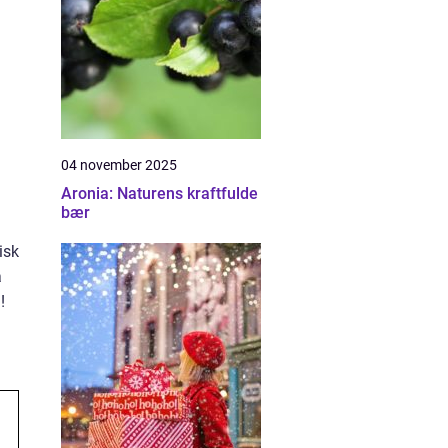
04 november 2025
Aronia: Naturens kraftfulde
bær
isk
å
!