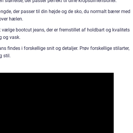
størrelse, der passer perfekt til dine kropsdimensioner.
gde, der passer til din højde og de sko, du normalt bærer med
 over hælen.
t vælge bootcut jeans, der er fremstillet af holdbart og kvalitets
g og vask.
 findes i forskellige snit og detaljer. Prøv forskellige stilarter,
 stil.