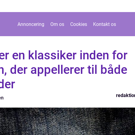
Annoncering
Om os
Cookies
Kontakt os
er en klassiker inden for
 der appellerer til både
der
redaktio
en