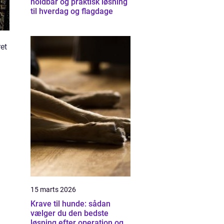
holdbar og praktisk løsning
til hverdag og flagdage
ret
15 marts 2026
Krave til hunde: sådan
vælger du den bedste
løsning efter operation og