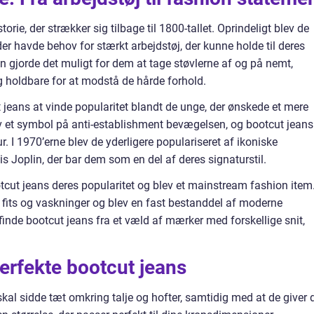
rie, der strækker sig tilbage til 1800-tallet. Oprindeligt blev de
r havde behov for stærkt arbejdstøj, der kunne holde til deres
 gjorde det muligt for dem at tage støvlerne af og på nemt,
 holdbare for at modstå de hårde forhold.
 jeans at vinde popularitet blandt de unge, der ønskede et mere
v et symbol på anti-establishment bevægelsen, og bootcut jeans
. I 1970’erne blev de yderligere populariseret af ikoniske
 Joplin, der bar dem som en del af deres signaturstil.
otcut jeans deres popularitet og blev et mainstream fashion item
 fits og vaskninger og blev en fast bestanddel af moderne
finde bootcut jeans fra et væld af mærker med forskellige snit,
erfekte bootcut jeans
kal sidde tæt omkring talje og hofter, samtidig med at de giver 