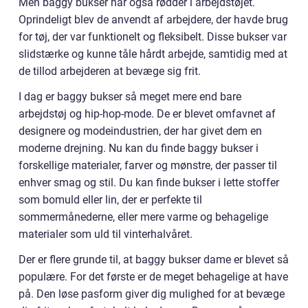
Men baggy bukser har også rødder i arbejdstøjet.
Oprindeligt blev de anvendt af arbejdere, der havde brug
for tøj, der var funktionelt og fleksibelt. Disse bukser var
slidstærke og kunne tåle hårdt arbejde, samtidig med at
de tillod arbejderen at bevæge sig frit.
I dag er baggy bukser så meget mere end bare
arbejdstøj og hip-hop-mode. De er blevet omfavnet af
designere og modeindustrien, der har givet dem en
moderne drejning. Nu kan du finde baggy bukser i
forskellige materialer, farver og mønstre, der passer til
enhver smag og stil. Du kan finde bukser i lette stoffer
som bomuld eller lin, der er perfekte til
sommermånederne, eller mere varme og behagelige
materialer som uld til vinterhalvåret.
Der er flere grunde til, at baggy bukser dame er blevet så
populære. For det første er de meget behagelige at have
på. Den løse pasform giver dig mulighed for at bevæge