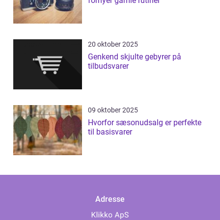
fornyer gamle rutiner
20 oktober 2025
Genkend skjulte gebyrer på
tilbudsvarer
09 oktober 2025
Hvorfor sæsonudsalg er perfekte
til basisvarer
Adresse