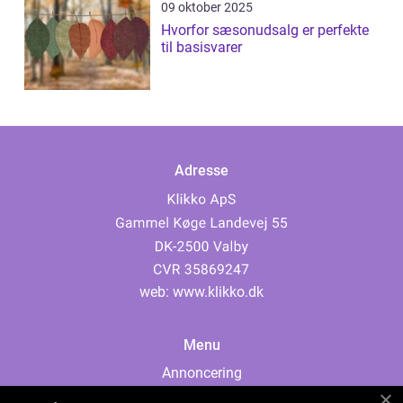
09 oktober 2025
Hvorfor sæsonudsalg er perfekte
til basisvarer
Adresse
web:
www.klikko.dk
Menu
Annoncering
Om os