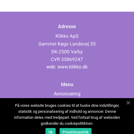
Adresse
web:
www.klikko.dk
Menu
Annoncering
Om os
På vores website bruges cookies til at huske dine indstillinger,
Cookies
statistik og personalisering af indhold og annoncer. Denne
information deles med tredjepart. Ved fortsat brug af websiden
Kontakt os
godkender du cookiepolitikken.
Sitemap
Ok
Privatlivspolitik