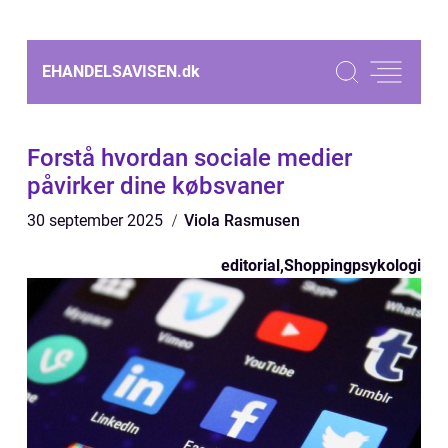
EHANDELSAVISEN.
dk
Forstå hvordan sociale medier
påvirker dine købsvaner
30 september 2025
Viola Rasmusen
editorial
,
Shoppingpsykologi