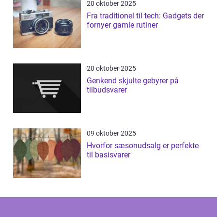
20 oktober 2025
Fra traditionel til tech: Gadgets der
fornyer gamle rutiner
20 oktober 2025
Genkend skjulte gebyrer på
tilbudsvarer
09 oktober 2025
Hvorfor sæsonudsalg er perfekte
til basisvarer